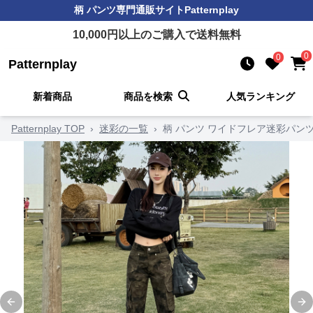
柄 パンツ
専門通販サイト
Patternplay
10,000
円以上のご購入で送料無料
0
0
Patternplay
新着商品
商品を検索
人気ランキング
Patternplay TOP
›
迷彩の一覧
›
柄 パンツ ワイドフレア迷彩パン
Previous slide
Ne