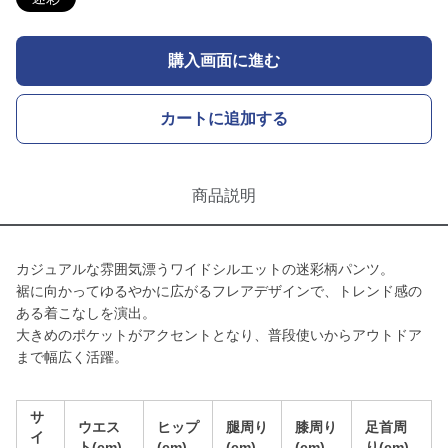
購入画面に進む
カートに追加する
商品説明
カジュアルな雰囲気漂うワイドシルエットの迷彩柄パンツ。
裾に向かってゆるやかに広がるフレアデザインで、トレンド感の
ある着こなしを演出。
大きめのポケットがアクセントとなり、普段使いからアウトドア
まで幅広く活躍。
サ
ウエス
ヒップ
腿周り
膝周り
足首周
イ
ト(cm)
(cm)
(cm)
(cm)
り(cm)