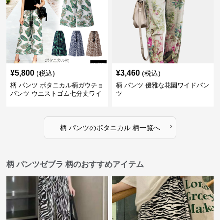
¥
5,800
¥
3,460
(税込)
(税込)
柄 パンツ ボタニカル柄ガウチョ
柄 パンツ 優雅な花園ワイドパン
パンツ ウエストゴム七分丈ワイ
ツ
ドパンツ
›
柄 パンツ
の
ボタニカル 柄
一覧へ
柄 パンツゼブラ 柄のおすすめアイテム