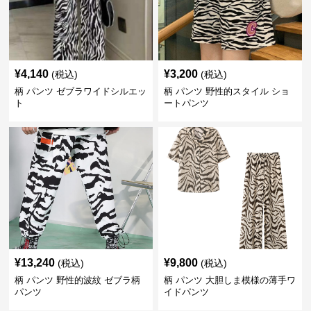
¥
4,140
¥
3,200
(税込)
(税込)
柄 パンツ ゼブラワイドシルエッ
柄 パンツ 野性的スタイル ショ
ト
ートパンツ
¥
13,240
¥
9,800
(税込)
(税込)
柄 パンツ 野性的波紋 ゼブラ柄
柄 パンツ 大胆しま模様の薄手ワ
パンツ
イドパンツ