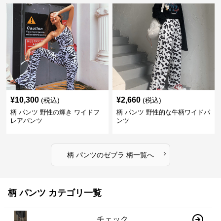
¥
10,300
¥
2,660
(税込)
(税込)
柄 パンツ 野性の輝き ワイドフ
柄 パンツ 野性的な牛柄ワイドパ
レアパンツ
ンツ
›
柄 パンツ
の
ゼブラ 柄
一覧へ
柄 パンツ カテゴリ一覧
チェック