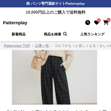
柄 パンツ
専門通販サイト
Patternplay
10,000
円以上のご購入で送料無料
0
0
Patternplay
新着商品
商品を検索
人気ランキング
Patternplay TOP
›
記事一覧
›
ゴルフがもっと楽しくなる！おしゃ