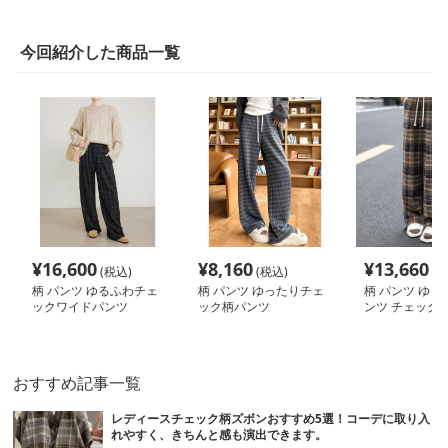
今回紹介した商品一覧
¥
16,600
¥
8,160
¥
13,660
(税込)
(税込)
(税
柄 パンツ ゆるふわチェ
柄 パンツ ゆったりチェ
柄 パンツ ゆっ
ックワイドパンツ
ック柄パンツ
ンツ チェック 
おすすめ記事一覧
レディースチェック柄ズボンおすすめ5選！コーデに取り入
れやすく、きちんと感も演出できます。