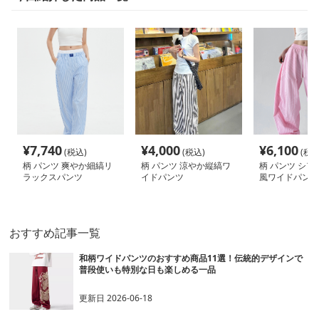
¥
7,740
¥
4,000
¥
6,100
(税込)
(税込)
(税込
柄 パンツ 爽やか細縞リ
柄 パンツ 涼やか縦縞ワ
柄 パンツ シア
ラックスパンツ
イドパンツ
風ワイドパンツ
おすすめ記事一覧
和柄ワイドパンツのおすすめ商品11選！伝統的デザインで
普段使いも特別な日も楽しめる一品
更新日
2026-06-18