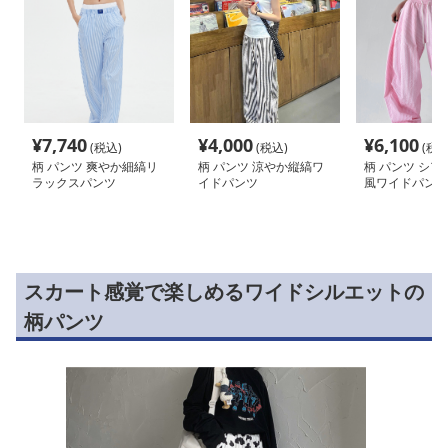
¥
7,740
¥
4,000
¥
6,100
(税込)
(税込)
(税込
柄 パンツ 爽やか細縞リ
柄 パンツ 涼やか縦縞ワ
柄 パンツ シア
ラックスパンツ
イドパンツ
風ワイドパンツ
スカート感覚で楽しめるワイドシルエットの
柄パンツ