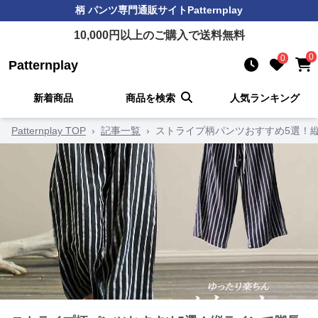
柄 パンツ
専門通販サイト
Patternplay
10,000
円以上のご購入で送料無料
0
0
Patternplay
新着商品
商品を検索
人気ランキング
Patternplay TOP
›
記事一覧
›
ストライプ柄パンツおすすめ5選！