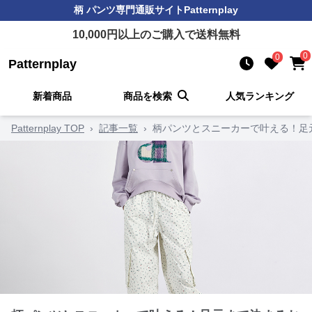
柄 パンツ
専門通販サイト
Patternplay
10,000
円以上のご購入で送料無料
0
0
Patternplay
新着商品
商品を検索
人気ランキング
Patternplay TOP
›
記事一覧
›
柄パンツとスニーカーで叶える！足