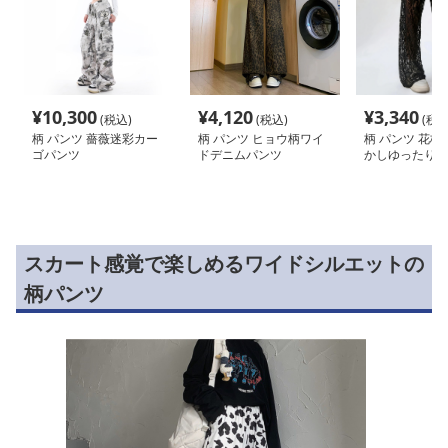
¥
10,300
¥
4,120
¥
3,340
(税込)
(税込)
(税込
柄 パンツ 薔薇迷彩カー
柄 パンツ ヒョウ柄ワイ
柄 パンツ 花柄
ゴパンツ
ドデニムパンツ
かしゆったりパ
スカート感覚で楽しめるワイドシルエットの
柄パンツ