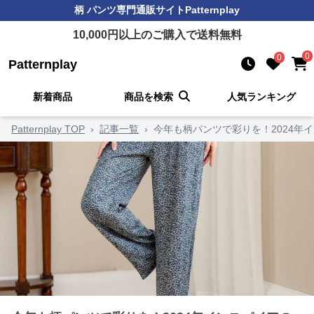
柄 パンツ
専門通販サイト
Patternplay
10,000
円以上のご購入で送料無料
0
0
Patternplay
新着商品
商品を検索
人気ランキング
Patternplay TOP
›
記事一覧
›
今年も柄パンツで彩りを！2024年