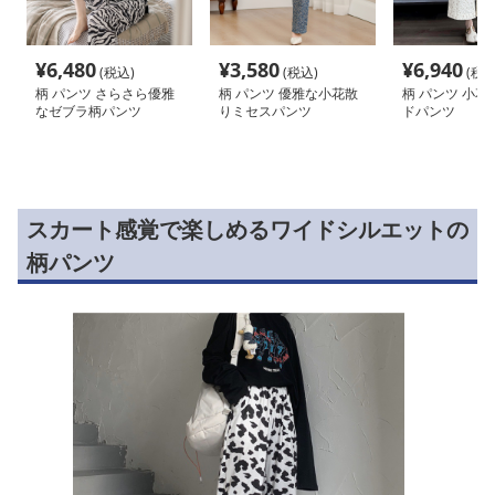
¥
6,480
¥
3,580
¥
6,940
(税込)
(税込)
(税込
柄 パンツ さらさら優雅
柄 パンツ 優雅な小花散
柄 パンツ 小花
なゼブラ柄パンツ
りミセスパンツ
ドパンツ
スカート感覚で楽しめるワイドシルエットの
柄パンツ