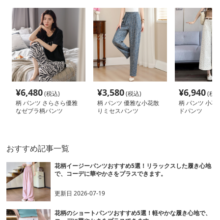
¥
6,480
¥
3,580
¥
6,940
(税込)
(税込)
(税込
柄 パンツ さらさら優雅
柄 パンツ 優雅な小花散
柄 パンツ 小花
なゼブラ柄パンツ
りミセスパンツ
ドパンツ
おすすめ記事一覧
花柄イージーパンツおすすめ5選！リラックスした履き心地
で、コーデに華やかさをプラスできます。
更新日
2026-07-19
花柄のショートパンツおすすめ5選！軽やかな履き心地で、