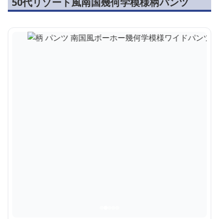
50代リゾート風南国幾何学模様柄パンツ