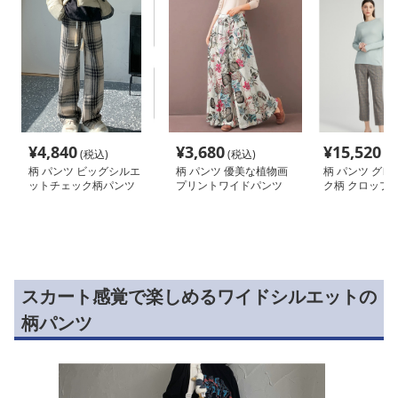
¥
4,840
¥
3,680
¥
15,520
(税込)
(税込)
(税
柄 パンツ ビッグシルエ
柄 パンツ 優美な植物画
柄 パンツ グレ
ットチェック柄パンツ
プリントワイドパンツ
ク柄 クロップ
スカート感覚で楽しめるワイドシルエットの
柄パンツ