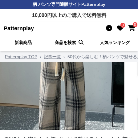
柄 パンツ
専門通販サイト
Patternplay
10,000
円以上のご購入で送料無料
0
0
Patternplay
新着商品
商品を検索
人気ランキング
Patternplay TOP
›
記事一覧
›
50代から楽しむ！柄パンツで魅せる