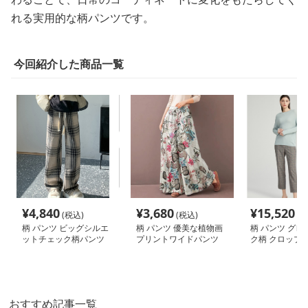
れる実用的な柄パンツです。
今回紹介した商品一覧
¥
4,840
¥
3,680
¥
15,520
(税込)
(税込)
(税
柄 パンツ ビッグシルエ
柄 パンツ 優美な植物画
柄 パンツ グレ
ットチェック柄パンツ
プリントワイドパンツ
ク柄 クロップ
おすすめ記事一覧