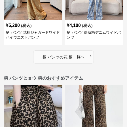
¥
5,200
¥
4,100
(税込)
(税込)
柄 パンツ 花柄ジャガードワイド
柄 パンツ 薔薇柄デニムワイドパ
ハイウエストパンツ
ンツ
›
柄 パンツ
の
花 柄
一覧へ
柄 パンツヒョウ 柄のおすすめアイテム