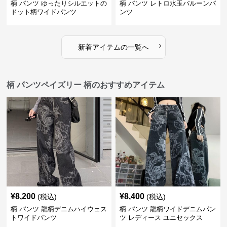
柄 パンツ ゆったりシルエットの
柄 パンツ レトロ水玉バルーンパ
ドット柄ワイドパンツ
ンツ
›
新着アイテムの一覧へ
柄 パンツペイズリー 柄のおすすめアイテム
¥
8,200
¥
8,400
(税込)
(税込)
柄 パンツ 龍柄デニムハイウェス
柄 パンツ 龍柄ワイドデニムパン
トワイドパンツ
ツ レディース ユニセックス