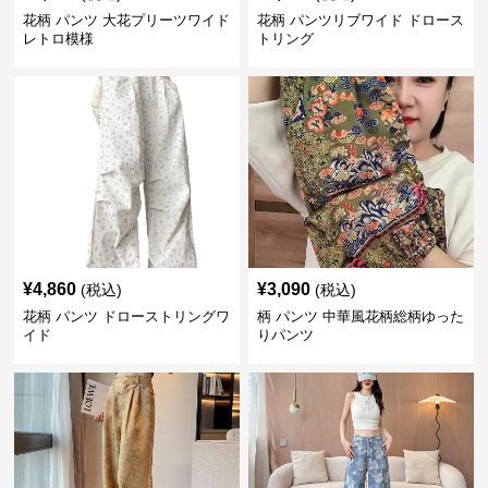
花柄 パンツ 大花プリーツワイド
花柄 パンツリブワイド ドロース
レトロ模様
トリング
¥
4,860
¥
3,090
(税込)
(税込)
花柄 パンツ ドローストリングワ
柄 パンツ 中華風花柄総柄ゆった
イド
りパンツ