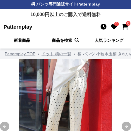
柄 パンツ
専門通販サイト
Patternplay
10,000
円以上のご購入で送料無料
0
0
Patternplay
新着商品
商品を検索
人気ランキング
Patternplay TOP
›
ドット 柄の一覧
›
柄 パンツ 小粒水玉柄 きれ
Previous slide
Ne