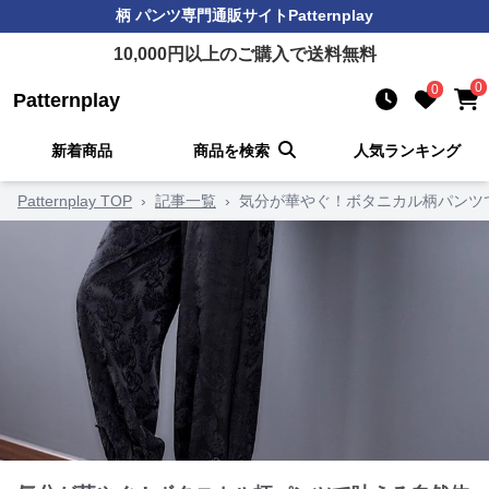
柄 パンツ
専門通販サイト
Patternplay
10,000
円以上のご購入で送料無料
0
0
Patternplay
新着商品
商品を検索
人気ランキング
Patternplay TOP
›
記事一覧
›
気分が華やぐ！ボタニカル柄パンツ