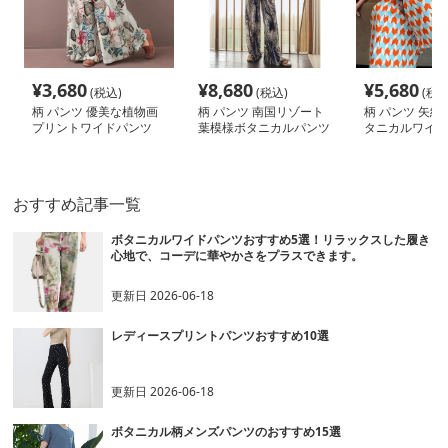
¥
3,680
¥
8,680
¥
5,680
(税込)
(税込)
(税込
柄 パンツ 優美な植物画
柄 パンツ 南国リゾート
柄 パンツ 矢絣
プリントワイドパンツ
葉模様ボタニカルパンツ
タニカルワイド
おすすめ記事一覧
ボタニカルワイドパンツおすすめ5選！リラックスした履き
心地で、コーデに華やかさをプラスできます。
更新日
2026-06-18
レディースプリントパンツおすすめ10選
更新日
2026-06-18
ボタニカル柄メンズパンツのおすすめ15選