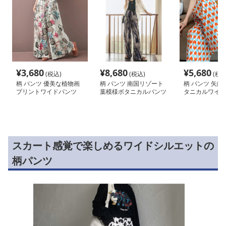
¥
3,680
¥
8,680
¥
5,680
(税込)
(税込)
(税込
柄 パンツ 優美な植物画
柄 パンツ 南国リゾート
柄 パンツ 矢絣
プリントワイドパンツ
葉模様ボタニカルパンツ
タニカルワイド
スカート感覚で楽しめるワイドシルエットの
柄パンツ