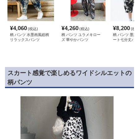
¥
4,060
¥
4,260
¥
8,200
(税込)
(税込)
(税込
柄 パンツ 水墨画風総柄
柄 パンツ ユラメキロー
柄 パンツ 墨染
リラックスパンツ
ズ 華やかパンツ
ート七分丈パン
スカート感覚で楽しめるワイドシルエットの
柄パンツ