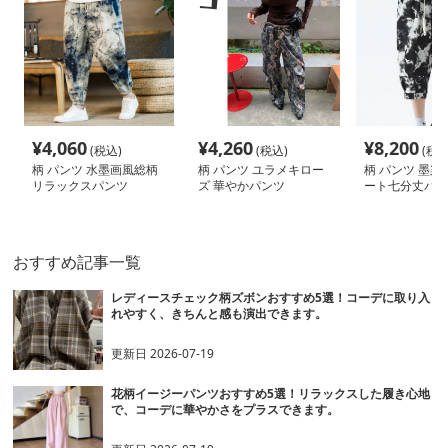
¥
4,060
¥
4,260
¥
8,200
(税込)
(税込)
(税込
柄 パンツ 水墨画風総柄
柄 パンツ ユラメキロー
柄 パンツ 墨染
リラックスパンツ
ズ 華やかパンツ
ート七分丈パン
おすすめ記事一覧
レディースチェック柄ズボンおすすめ5選！コーデに取り入
れやすく、きちんと感も演出できます。
更新日
2026-07-19
花柄イージーパンツおすすめ5選！リラックスした履き心地
で、コーデに華やかさをプラスできます。