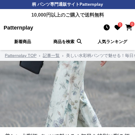
柄 パンツ
専門通販サイト
Patternplay
10,000
円以上のご購入で送料無料
0
0
Patternplay
新着商品
商品を検索
人気ランキング
Patternplay TOP
›
記事一覧
›
美しい水彩柄パンツで魅せる！毎日