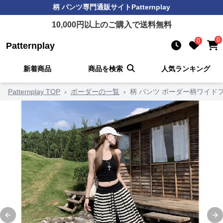
柄 パンツ
専門通販サイト
Patternplay
10,000
円以上のご購入で送料無料
0
0
Patternplay
新着商品
商品を検索
人気ランキング
Patternplay TOP
›
ボーダーの一覧
›
柄 パンツ ボーダー柄ワイド
Previous slide
Ne