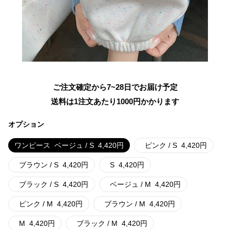
ご注文確定から7~28日でお届け予定
送料は1注文あたり
1000
円かかります
オプション
ワンピース
ベージュ / S
4,420
円
ピンク / S
4,420
円
ブラウン / S
4,420
円
S
4,420
円
ブラック / S
4,420
円
ベージュ / M
4,420
円
ピンク / M
4,420
円
ブラウン / M
4,420
円
M
4,420
円
ブラック / M
4,420
円