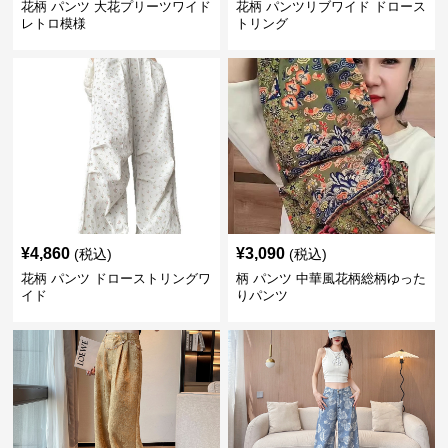
花柄 パンツ 大花プリーツワイド
花柄 パンツリブワイド ドロース
レトロ模様
トリング
¥
4,860
¥
3,090
(税込)
(税込)
花柄 パンツ ドローストリングワ
柄 パンツ 中華風花柄総柄ゆった
イド
りパンツ