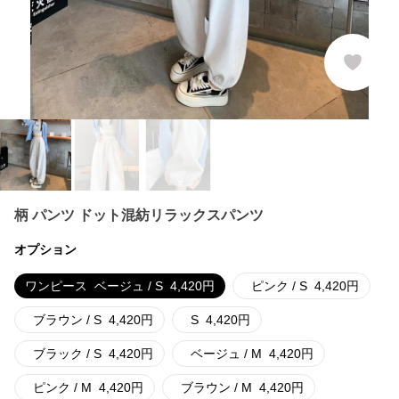
柄 パンツ ドット混紡リラックスパンツ
オプション
ワンピース
ベージュ / S
4,420
円
ピンク / S
4,420
円
ブラウン / S
4,420
円
S
4,420
円
ブラック / S
4,420
円
ベージュ / M
4,420
円
ピンク / M
4,420
円
ブラウン / M
4,420
円