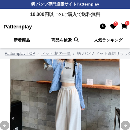
柄 パンツ
専門通販サイト
Patternplay
10,000
円以上のご購入で送料無料
0
0
Patternplay
新着商品
商品を検索
人気ランキング
Patternplay TOP
›
ドット 柄の一覧
›
柄 パンツ ドット混紡リラッ
Previous slide
Ne