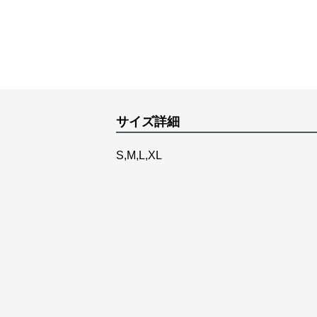
サイズ詳細
S,M,L,XL