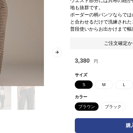
ウエスト部分には共布の紐が
地も抜群です。
ボーダーの柄パンツならでは
と合わせるだけで洗練された
普段使いからお出かけまで幅
ご注文確定か
Next slide
3,380
円
サイズ
S
M
L
カラー
ブラウン
ブラック
購