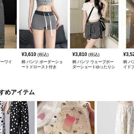
¥
3,610
¥
3,810
¥
3,5
(税込)
(税込)
ダーワイ
柄 パンツ ボーダーショ
柄 パンツ ウェーブボー
柄 パ
ートドロースト付き
ダーショートゆったりシ
イド
ルエット
たり
すめアイテム