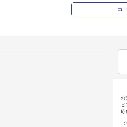
カー
お
ビ
応