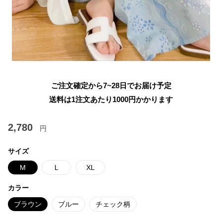
ご注文確定から7~28日でお届け予定
送料は1注文あたり
1000
円かかります
2,780
円
サイズ
M
L
XL
カラー
ブラウン
ブルー
チェック柄