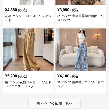
¥
4,860
¥
3,090
(税込)
(税込)
花柄 パンツ ドローストリングワ
柄 パンツ 中華風花柄総柄ゆった
イド
りパンツ
¥
5,200
¥
4,100
(税込)
(税込)
柄 パンツ 花柄ジャガードワイド
柄 パンツ 薔薇柄デニムワイドパ
ハイウエストパンツ
ンツ
›
柄 パンツ
の
花 柄
一覧へ