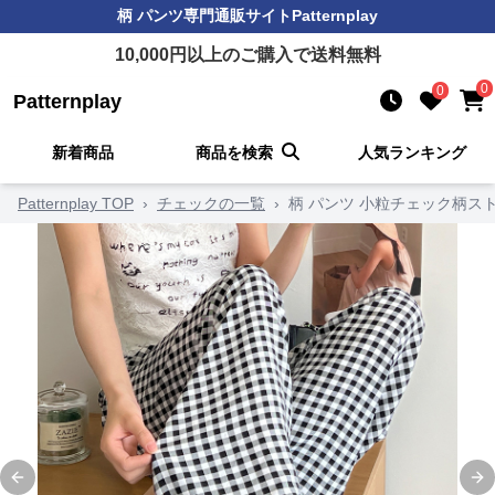
柄 パンツ
専門通販サイト
Patternplay
10,000
円以上のご購入で送料無料
0
0
Patternplay
新着商品
商品を検索
人気ランキング
Patternplay TOP
›
チェックの一覧
›
柄 パンツ 小粒チェック柄ス
Previous slide
Ne