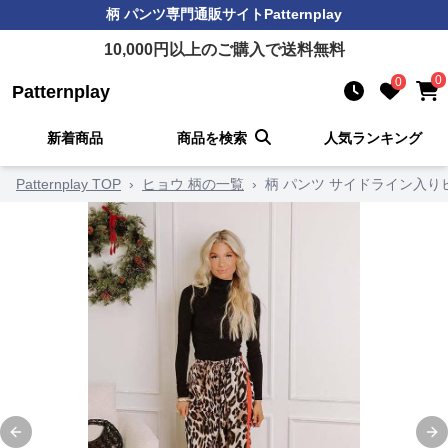
柄 パンツ
専門通販サイト
Patternplay
10,000
円以上のご購入で送料無料
0
0
Patternplay
新着商品
商品を検索
人気ランキング
Patternplay TOP
›
ヒョウ 柄の一覧
›
柄 パンツ サイドライン入
Previous slide
Ne