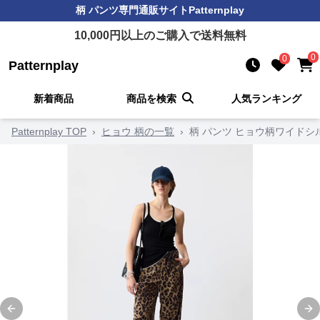
柄 パンツ
専門通販サイト
Patternplay
10,000
円以上のご購入で送料無料
0
0
Patternplay
新着商品
商品を検索
人気ランキング
Patternplay TOP
›
ヒョウ 柄の一覧
›
柄 パンツ ヒョウ柄ワイド
Previous slide
Ne