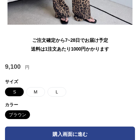
ご注文確定から7~28日でお届け予定
送料は1注文あたり
1000
円かかります
9,100
円
サイズ
S
M
L
カラー
ブラウン
購入画面に進む