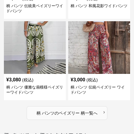
柄 パンツ 伝統美ペイズリーワイ
柄 パンツ 和風花影ワイドパンツ
ドパンツ
¥
3,080
¥
3,000
(税込)
(税込)
柄 パンツ 優雅な扇模様ペイズリ
柄 パンツ 伝統ペイズリー ワイ
ーワイドパンツ
ドパンツ
›
柄 パンツ
の
ペイズリー 柄
一覧へ