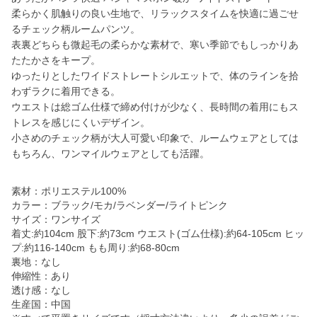
柔らかく肌触りの良い生地で、リラックスタイムを快適に過ごせ
るチェック柄ルームパンツ。
表裏どちらも微起毛の柔らかな素材で、寒い季節でもしっかりあ
たたかさをキープ。
ゆったりとしたワイドストレートシルエットで、体のラインを拾
わずラクに着用できる。
ウエストは総ゴム仕様で締め付けが少なく、長時間の着用にもス
トレスを感じにくいデザイン。
小さめのチェック柄が大人可愛い印象で、ルームウェアとしては
もちろん、ワンマイルウェアとしても活躍。
素材：ポリエステル100%
カラー：ブラック/モカ/ラベンダー/ライトピンク
サイズ：ワンサイズ
着丈:約104cm 股下:約73cm ウエスト(ゴム仕様):約64-105cm ヒッ
プ:約116-140cm もも周り:約68-80cm
裏地：なし
伸縮性：あり
透け感：なし
生産国：中国