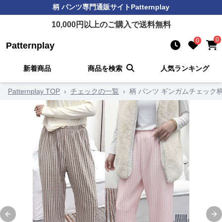
柄 パンツ
専門通販サイト
Patternplay
10,000
円以上のご購入で送料無料
0
0
Patternplay
新着商品
商品を検索
人気ランキング
Patternplay TOP
›
チェックの一覧
›
柄 パンツ ギンガムチェック
Previous slide
Ne