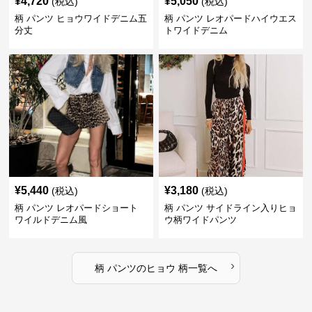
¥
4,720
¥
5,050
(税込)
(税込)
柄 パンツ ヒョウワイドデニム五
柄 パンツ レオパードハイウエス
分丈
トワイドデニム
¥
5,440
¥
3,180
(税込)
(税込)
柄 パンツ レオパードショート
柄 パンツ サイドライン入りヒョ
ワイルドデニム風
ウ柄ワイドパンツ
›
柄 パンツ
の
ヒョウ 柄
一覧へ