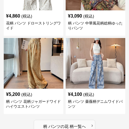
¥
4,860
¥
3,090
(税込)
(税込)
花柄 パンツ ドローストリングワ
柄 パンツ 中華風花柄総柄ゆった
イド
りパンツ
¥
5,200
¥
4,100
(税込)
(税込)
柄 パンツ 花柄ジャガードワイド
柄 パンツ 薔薇柄デニムワイドパ
ハイウエストパンツ
ンツ
›
柄 パンツ
の
花 柄
一覧へ