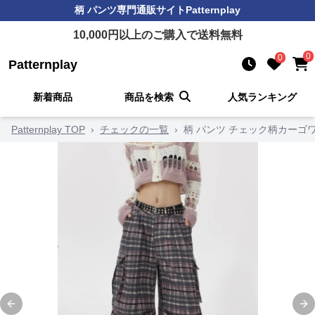
柄 パンツ
専門通販サイト
Patternplay
10,000
円以上のご購入で送料無料
0
0
Patternplay
新着商品
商品を検索
人気ランキング
Patternplay TOP
›
チェックの一覧
›
柄 パンツ チェック柄カーゴ
Previous slide
Ne