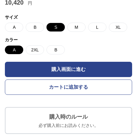
10,420
円
サイズ
A
B
S
M
L
XL
カラー
A
2XL
B
購入画面に進む
カートに追加する
購入時のルール
必ず購入前にお読みください。