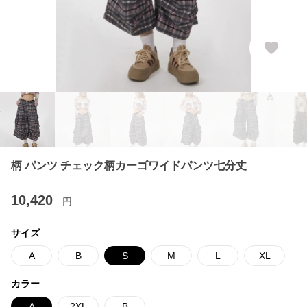
柄 パンツ チェック柄カーゴワイドパンツ七分丈
10,420
円
サイズ
A
B
S
M
L
XL
カラー
A
2XL
B