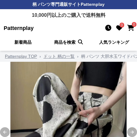
柄 パンツ
専門通販サイト
Patternplay
10,000
円以上のご購入で送料無料
0
0
Patternplay
新着商品
商品を検索
人気ランキング
Patternplay TOP
›
ドット 柄の一覧
›
柄 パンツ 大胆水玉ワイドパ
Previous slide
Ne