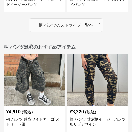
ドイージーパンツ
ドパンツ
›
柄 パンツ
の
ストライプ
一覧へ
柄 パンツ迷彩のおすすめアイテム
¥
4,910
¥
3,220
(税込)
(税込)
柄 パンツ 迷彩ワイドカーゴ ス
柄 パンツ 迷彩柄イージーパンツ
トリート風
裾リブデザイン