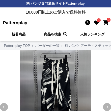
柄 パンツ
専門通販サイト
Patternplay
10,000
円以上のご購入で送料無料
0
0
Patternplay
新着商品
商品を検索
人気ランキング
Patternplay TOP
›
ボーダーの一覧
›
柄 パンツ アーティスティッ
Previous slide
Ne