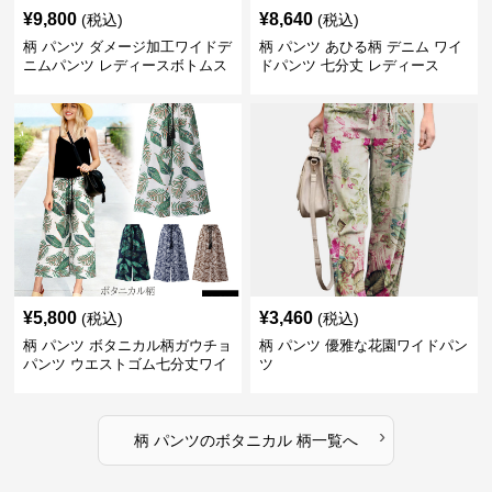
¥
9,800
¥
8,640
(税込)
(税込)
柄 パンツ ダメージ加工ワイドデ
柄 パンツ あひる柄 デニム ワイ
ニムパンツ レディースボトムス
ドパンツ 七分丈 レディース
¥
5,800
¥
3,460
(税込)
(税込)
柄 パンツ ボタニカル柄ガウチョ
柄 パンツ 優雅な花園ワイドパン
パンツ ウエストゴム七分丈ワイ
ツ
ドパンツ
›
柄 パンツ
の
ボタニカル 柄
一覧へ