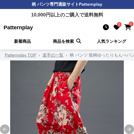
柄 パンツ
専門通販サイト
Patternplay
10,000
円以上のご購入で送料無料
0
0
Patternplay
新着商品
商品を検索
人気ランキング
Patternplay TOP
›
派手の一覧
›
柄 パンツ 龍柄ゆったりもんぺパ
Previous slide
Ne