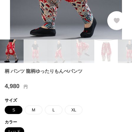
柄 パンツ 龍柄ゆったりもんぺパンツ
4,980
円
サイズ
S
M
L
XL
カラー
レッド