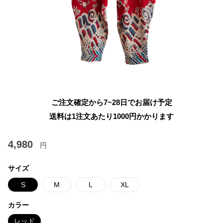
ご注文確定から7~28日でお届け予定
送料は1注文あたり
1000
円かかります
4,980
円
サイズ
S
M
L
XL
カラー
レッド