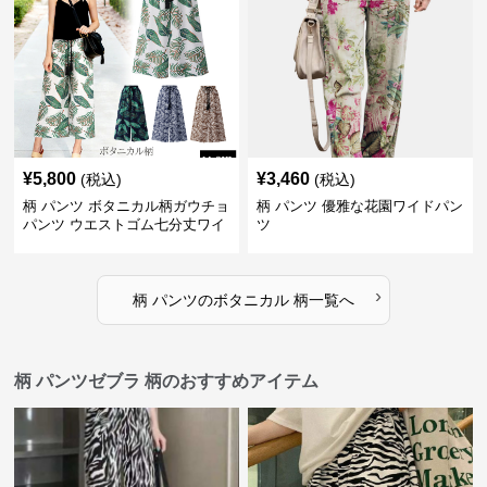
¥
5,800
¥
3,460
(税込)
(税込)
柄 パンツ ボタニカル柄ガウチョ
柄 パンツ 優雅な花園ワイドパン
パンツ ウエストゴム七分丈ワイ
ツ
ドパンツ
›
柄 パンツ
の
ボタニカル 柄
一覧へ
柄 パンツゼブラ 柄のおすすめアイテム