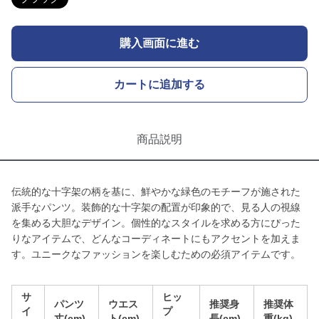
購入画面に進む
カートに追加する
商品説明
伝統的な十字架の柄を基に、鮮やかな緑色のモチーフが施された
派手なパンツ。装飾的な十字架の配置が印象的で、見る人の視線
を集める大胆なデザイン。個性的なスタイルを求める方にぴった
りなアイテムで、どんなコーディネートにもアクセントを加えま
す。ユニークなファッションを楽しむための必須アイテムです。
サ
ヒッ
パンツ
ウエス
推奨身
推奨体
イ
プ
丈(cm)
ト(cm)
長(cm)
重(kg)