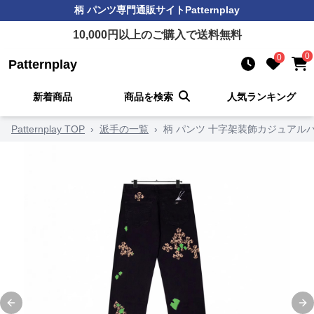
柄 パンツ
専門通販サイト
Patternplay
10,000
円以上のご購入で送料無料
0
0
Patternplay
新着商品
商品を検索
人気ランキング
Patternplay TOP
›
派手の一覧
›
柄 パンツ 十字架装飾カジュアル
Previous slide
Ne