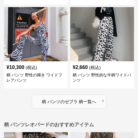
¥
10,300
¥
2,660
(税込)
(税込)
柄 パンツ 野性の輝き ワイドフ
柄 パンツ 野性的な牛柄ワイドパ
レアパンツ
ンツ
›
柄 パンツ
の
ゼブラ 柄
一覧へ
柄 パンツレオパードのおすすめアイテム