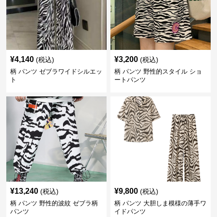
¥
4,140
¥
3,200
(税込)
(税込)
柄 パンツ ゼブラワイドシルエッ
柄 パンツ 野性的スタイル ショ
ト
ートパンツ
¥
13,240
¥
9,800
(税込)
(税込)
柄 パンツ 野性的波紋 ゼブラ柄
柄 パンツ 大胆しま模様の薄手ワ
パンツ
イドパンツ