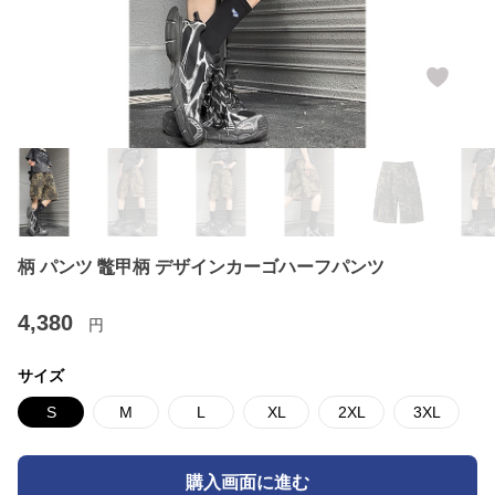
柄 パンツ 鼈甲柄 デザインカーゴハーフパンツ
4,380
円
サイズ
S
M
L
XL
2XL
3XL
購入画面に進む