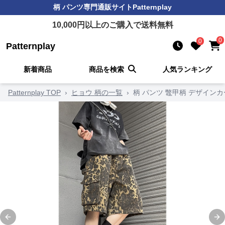
柄 パンツ
専門通販サイト
Patternplay
10,000
円以上のご購入で送料無料
0
0
Patternplay
新着商品
商品を検索
人気ランキング
Patternplay TOP
›
ヒョウ 柄の一覧
›
柄 パンツ 鼈甲柄 デザイン
Previous slide
Ne