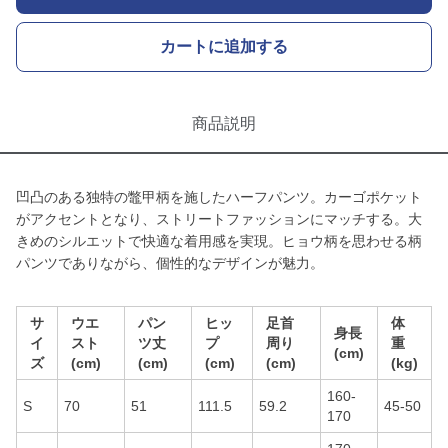
カートに追加する
商品説明
凹凸のある独特の鼈甲柄を施したハーフパンツ。カーゴポケット
がアクセントとなり、ストリートファッションにマッチする。大
きめのシルエットで快適な着用感を実現。ヒョウ柄を思わせる柄
パンツでありながら、個性的なデザインが魅力。
サ
ウエ
パン
ヒッ
足首
体
身長
イ
スト
ツ丈
プ
周り
重
(cm)
ズ
(cm)
(cm)
(cm)
(cm)
(kg)
160-
S
70
51
111.5
59.2
45-50
170