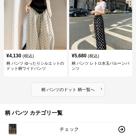
¥
4,130
¥
5,680
(税込)
(税込)
柄 パンツ ゆったりシルエットの
柄 パンツ レトロ水玉バルーンパ
ドット柄ワイドパンツ
ンツ
›
柄 パンツ
の
ドット 柄
一覧へ
柄 パンツ カテゴリ一覧
チェック