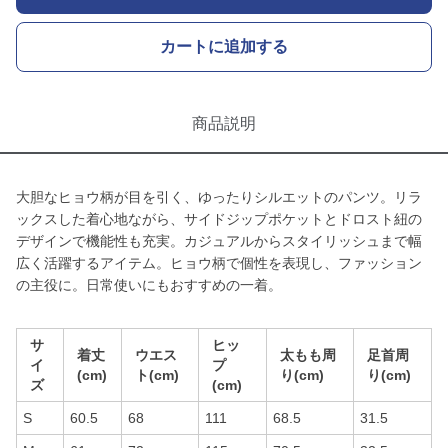
カートに追加する
商品説明
大胆なヒョウ柄が目を引く、ゆったりシルエットのパンツ。リラ
ックスした着心地ながら、サイドジップポケットとドロスト紐の
デザインで機能性も充実。カジュアルからスタイリッシュまで幅
広く活躍するアイテム。ヒョウ柄で個性を表現し、ファッション
の主役に。日常使いにもおすすめの一着。
サ
ヒッ
着丈
ウエス
太もも周
足首周
イ
プ
(cm)
ト(cm)
り(cm)
り(cm)
ズ
(cm)
S
60.5
68
111
68.5
31.5