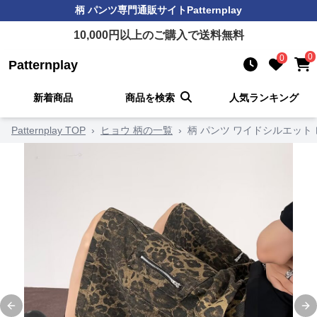
柄 パンツ
専門通販サイト
Patternplay
10,000
円以上のご購入で送料無料
0
0
Patternplay
新着商品
商品を検索
人気ランキング
Patternplay TOP
›
ヒョウ 柄の一覧
›
柄 パンツ ワイドシルエット
Previous slide
Ne