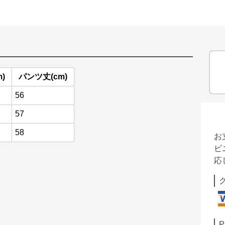
)
パンツ丈(cm)
56
57
58
お
ビ
応
P