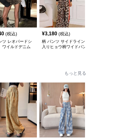
40
¥
3,180
¥
7,380
(税込)
(税込)
(税込)
ンツ レオパードシ
柄 パンツ サイドライン
柄 パンツ ヒョウ柄ワイ
ト ワイルドデニム
入りヒョウ柄ワイドパン
ドカーゴパンツゆったり
ツ
シルエット
もっと見る