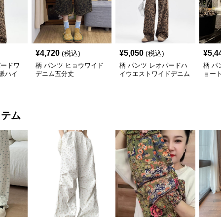
¥
4,720
¥
5,050
¥
5,4
(税込)
(税込)
パードワ
柄 パンツ ヒョウワイド
柄 パンツ レオパードハ
柄 パ
派ハイ
デニム五分丈
イウエストワイドデニム
ョー
風
イテム