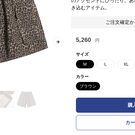
のアクセントにぴったり。あ
き込むアイテム。
ご注文確定か
5,260
円
Next slide
サイズ
M
L
XL
カラー
ブラウン
購
カー