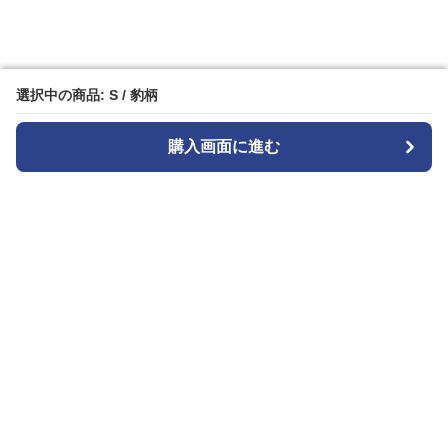
選択中の商品: S / 豹柄
選択中の商品: S / 豹柄
購入画面に進む
購入画面に進む
Patternplay
について