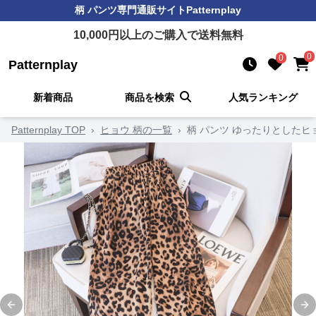
柄 パンツ
専門通販サイト
Patternplay
10,000
円以上のご購入で送料無料
0
0
Patternplay
新着商品
商品を検索
人気ランキング
Patternplay TOP
›
ヒョウ 柄の一覧
›
柄 パンツ ゆったりとしたヒ
Previous slide
Ne