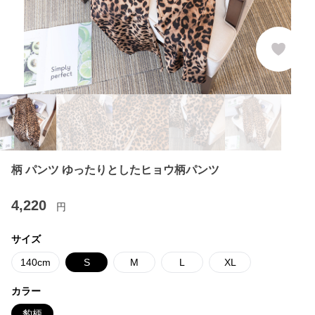
柄 パンツ ゆったりとしたヒョウ柄パンツ
4,220
円
サイズ
140cm
S
M
L
XL
カラー
豹柄