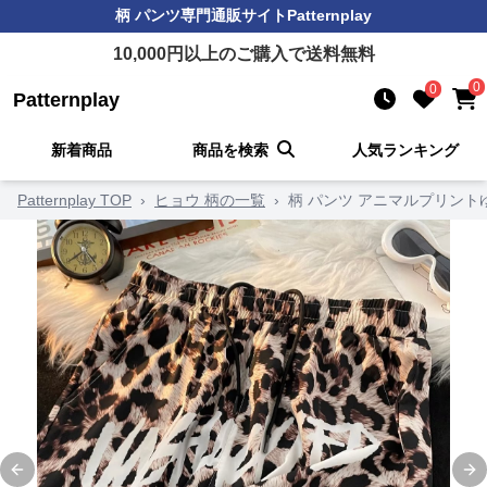
柄 パンツ
専門通販サイト
Patternplay
10,000
円以上のご購入で送料無料
0
0
Patternplay
新着商品
商品を検索
人気ランキング
Patternplay TOP
›
ヒョウ 柄の一覧
›
柄 パンツ アニマルプリント
Previous slide
Ne