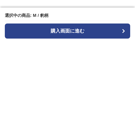
選択中の商品: M / 豹柄
選択中の商品: M / 豹柄
購入画面に進む
購入画面に進む
Patternplay
について
会社概要