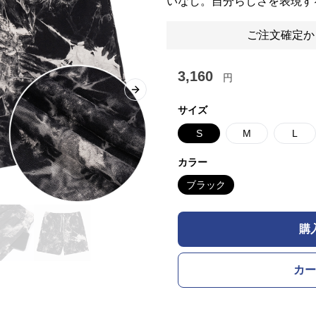
いなし。自分らしさを表現す
ご注文確定か
3,160
円
Next slide
サイズ
S
M
L
カラー
ブラック
購
カー