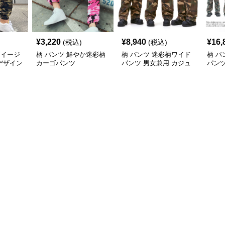
¥
3,220
¥
8,940
¥
16,
(税込)
(税込)
柄イージ
柄 パンツ 鮮やか迷彩柄
柄 パンツ 迷彩柄ワイド
柄 パ
デザイン
カーゴパンツ
パンツ 男女兼用 カジュ
パンツ
アルボトムス
ボト