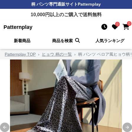
柄 パンツ
専門通販サイト
Patternplay
10,000
円以上のご購入で送料無料
0
0
Patternplay
新着商品
商品を検索
人気ランキング
Patternplay TOP
›
ヒョウ 柄の一覧
›
柄 パンツ ベロア風ヒョウ
Previous slide
Ne