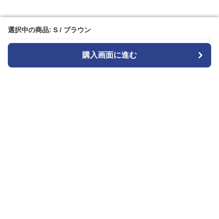
選択中の商品: S / ブラウン
選択中の商品: S / ブラウン
購入画面に進む
購入画面に進む
Patternplay
について
会社概要