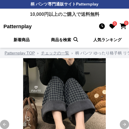
柄 パンツ
専門通販サイト
Patternplay
10,000
円以上のご購入で送料無料
0
0
Patternplay
新着商品
商品を検索
人気ランキング
Patternplay TOP
›
チェックの一覧
›
柄 パンツ ゆったり格子柄 
Previous slide
Ne