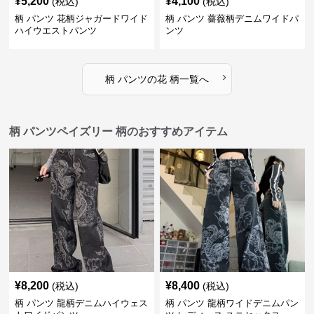
¥
5,200
¥
4,100
(税込)
(税込)
柄 パンツ 花柄ジャガードワイド
柄 パンツ 薔薇柄デニムワイドパ
ハイウエストパンツ
ンツ
›
柄 パンツ
の
花 柄
一覧へ
柄 パンツペイズリー 柄のおすすめアイテム
¥
8,200
¥
8,400
(税込)
(税込)
柄 パンツ 龍柄デニムハイウェス
柄 パンツ 龍柄ワイドデニムパン