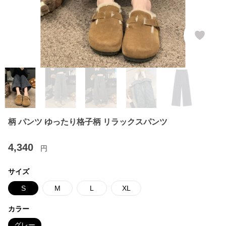
柄 パンツ ゆったり格子柄 リラックスパンツ
4,340
円
サイズ
S
M
L
XL
カラー
グレー