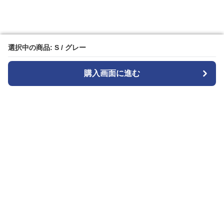
選択中の商品: S / グレー
選択中の商品: S / グレー
購入画面に進む
購入画面に進む
Patternplay
について