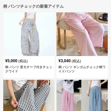
柄 パンツチェックの新着アイテム
¥
5,000
¥
3,040
(税込)
(税込)
柄 パンツ 星モチーフ付きチェッ
柄 パンツ ギンガムチェック柄ワ
クワイド
イドパンツ