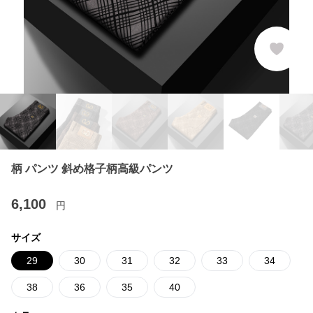
柄 パンツ 斜め格子柄高級パンツ
6,100
円
サイズ
29
30
31
32
33
34
38
36
35
40