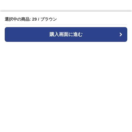
選択中の商品: 29 / ブラウン
選択中の商品: 29 / ブラウン
購入画面に進む
購入画面に進む
Patternplay
について
会社概要