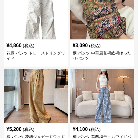
¥
4,860
¥
3,090
(税込)
(税込)
花柄 パンツ ドローストリングワ
柄 パンツ 中華風花柄総柄ゆった
イド
りパンツ
¥
5,200
¥
4,100
(税込)
(税込)
柄 パンツ 花柄ジャガードワイド
柄 パンツ 薔薇柄デニムワイドパ