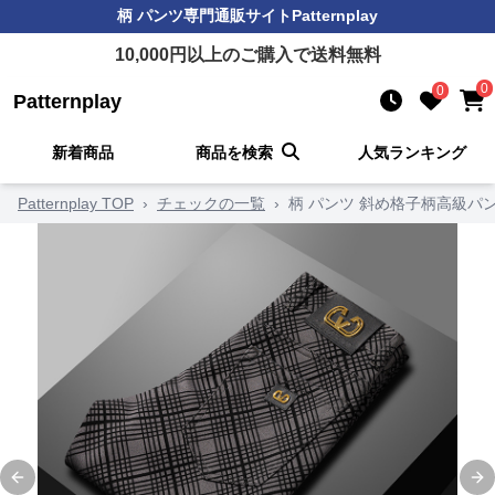
柄 パンツ
専門通販サイト
Patternplay
10,000
円以上のご購入で送料無料
0
0
Patternplay
新着商品
商品を検索
人気ランキング
Patternplay TOP
›
チェックの一覧
›
柄 パンツ 斜め格子柄高級パ
Previous slide
Ne