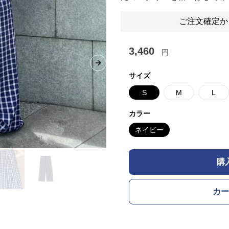
ご注文確定か
3,460
円
Next slide
サイズ
S
M
L
カラー
ネイビー
購
カー