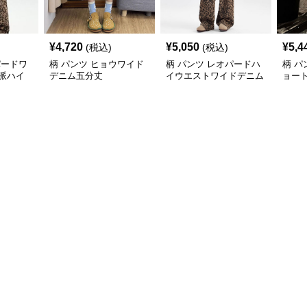
¥
4,720
¥
5,050
¥
5,4
(税込)
(税込)
パードワ
柄 パンツ ヒョウワイド
柄 パンツ レオパードハ
柄 パ
派ハイ
デニム五分丈
イウエストワイドデニム
ョー
風