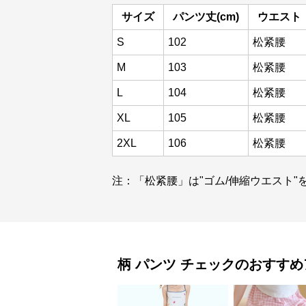
サイズ
パンツ丈(cm)
ウエスト
S
102
松紧腰
M
103
松紧腰
L
104
松紧腰
XL
105
松紧腰
2XL
106
松紧腰
注：「松紧腰」は"ゴム/伸縮ウエスト"
柄 パンツ
チェック
のおすすめ