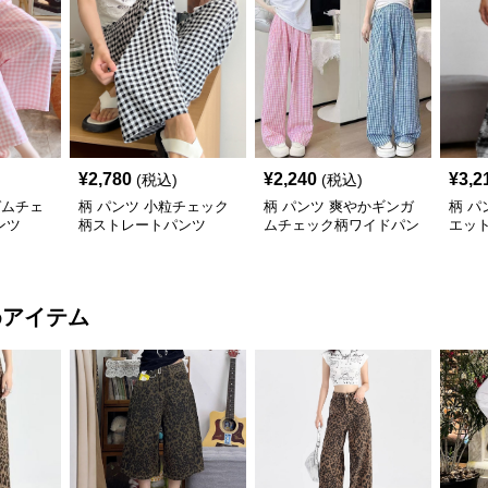
¥
2,780
¥
2,240
¥
3,2
(税込)
(税込)
ガムチェ
柄 パンツ 小粒チェック
柄 パンツ 爽やかギンガ
柄 パ
ンツ
柄ストレートパンツ
ムチェック柄ワイドパン
エッ
ツ
イド
めアイテム