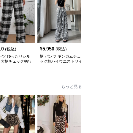
10
¥
5,950
¥
6,160
(税込)
(税込)
(税込)
ンツ ゆったりシル
柄 パンツ ギンガムチェ
柄 パンツ トラッド格子
ト大柄チェック柄ワ
ック柄ハイウエストワイ
柄ワイドレッグ柄 チェ
パンツ
ドパンツ
ック
もっと見る