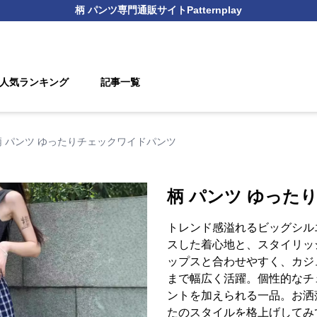
柄 パンツ
専門通販サイト
Patternplay
人気ランキング
記事一覧
柄 パンツ ゆったりチェックワイドパンツ
柄 パンツ ゆった
トレンド感溢れるビッグシル
スした着心地と、スタイリッ
ップスと合わせやすく、カジ
まで幅広く活躍。個性的なチ
ントを加えられる一品。お洒
たのスタイルを格上げしてみ