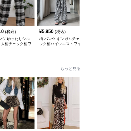
10
¥
5,950
¥
6,160
(税込)
(税込)
(税込)
ンツ ゆったりシル
柄 パンツ ギンガムチェ
柄 パンツ トラッド格子
ト大柄チェック柄ワ
ック柄ハイウエストワイ
柄ワイドレッグ柄 チェ
パンツ
ドパンツ
ック
もっと見る