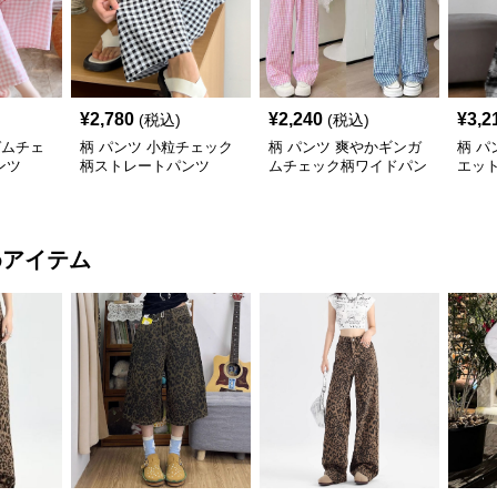
¥
2,780
¥
2,240
¥
3,2
(税込)
(税込)
ガムチェ
柄 パンツ 小粒チェック
柄 パンツ 爽やかギンガ
柄 パ
ンツ
柄ストレートパンツ
ムチェック柄ワイドパン
エッ
ツ
イド
めアイテム