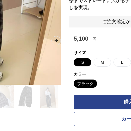
裾までストレートに広がるデ
しを実現。
ご注文確定か
5,100
円
Next slide
サイズ
S
M
L
カラー
ブラック
購
カー