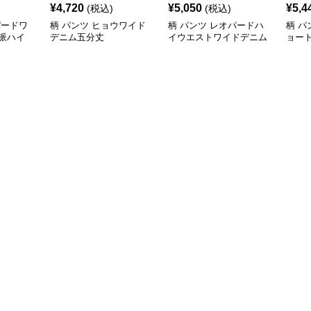
¥
4,720
¥
5,050
¥
5,4
(税込)
(税込)
パードワ
柄 パンツ ヒョウワイド
柄 パンツ レオパードハ
柄 パ
派ハイ
デニム五分丈
イウエストワイドデニム
ョー
風