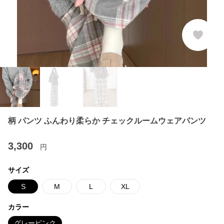
柄 パンツ ふんわり柔らか チェックルームウェアパンツ
3,300
円
サイズ
S
M
L
XL
カラー
グレーピンク