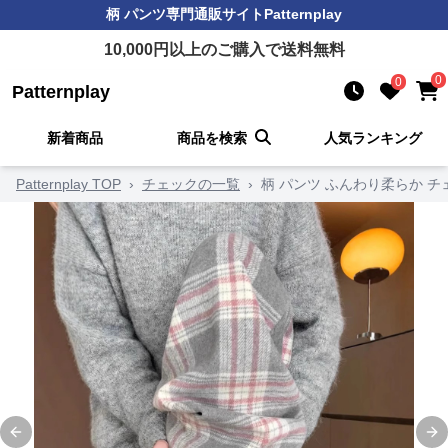
柄 パンツ
専門通販サイト
Patternplay
10,000
円以上のご購入で送料無料
0
0
Patternplay
新着商品
商品を検索
人気ランキング
Patternplay TOP
›
チェックの一覧
›
柄 パンツ ふんわり柔らか 
Previous slide
Ne