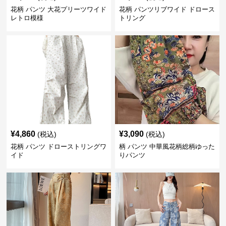
花柄 パンツ 大花プリーツワイド
花柄 パンツリブワイド ドロース
レトロ模様
トリング
¥
4,860
¥
3,090
(税込)
(税込)
花柄 パンツ ドローストリングワ
柄 パンツ 中華風花柄総柄ゆった
イド
りパンツ