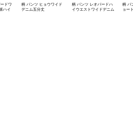
パードワ
柄 パンツ ヒョウワイド
柄 パンツ レオパードハ
柄 パ
派ハイ
デニム五分丈
イウエストワイドデニム
ョー
風