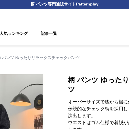
柄 パンツ
専門通販サイト
Patternplay
人気ランキング
記事一覧
柄 パンツ ゆったりリラックスチェックパンツ
柄 パンツ ゆった
ツ
オーバーサイズで膝から裾に
伝統的なチェック柄を採用し
演出します。
ウエストはゴム仕様で着脱が