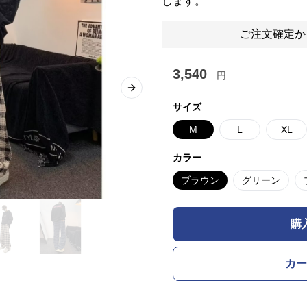
します。
ご注文確定か
3,540
円
Next slide
サイズ
M
L
XL
カラー
ブラウン
グリーン
購
カー