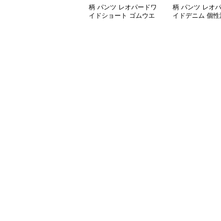
柄 パンツ レオパードワ
柄 パンツ レオ
イドショート ゴムウエ
イドデニム 個性
スト
ウエスト