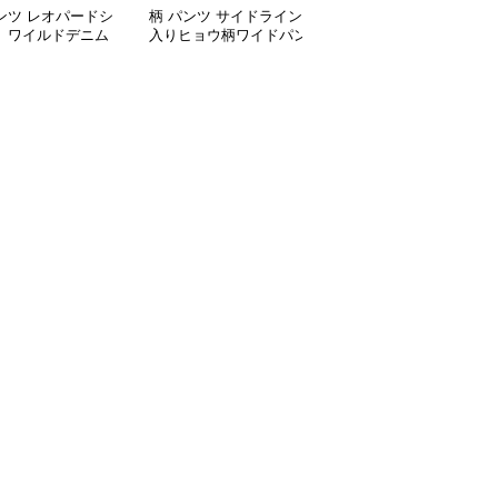
ンツ レオパードシ
柄 パンツ サイドライン
柄 パンツ ヒョウ柄ワイ
ト ワイルドデニム
入りヒョウ柄ワイドパン
ドカーゴパンツゆったり
ツ
シルエット