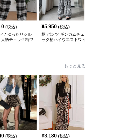
10
¥
5,950
¥
6,160
(税込)
(税込)
(税込)
ンツ ゆったりシル
柄 パンツ ギンガムチェ
柄 パンツ トラッド格子
ト大柄チェック柄ワ
ック柄ハイウエストワイ
柄ワイドレッグ柄 チェ
パンツ
ドパンツ
ック
もっと見る
40
¥
3,180
¥
7,380
(税込)
(税込)
(税込)