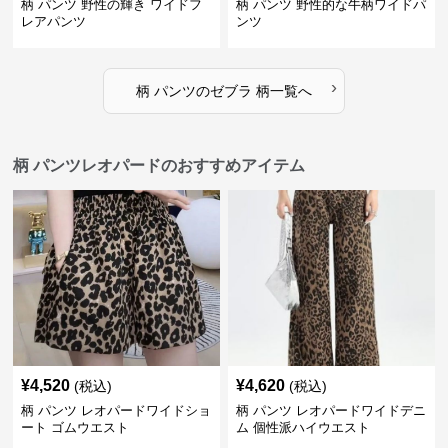
柄 パンツ 野性の輝き ワイドフ
柄 パンツ 野性的な牛柄ワイドパ
レアパンツ
ンツ
›
柄 パンツ
の
ゼブラ 柄
一覧へ
柄 パンツレオパードのおすすめアイテム
¥
4,520
¥
4,620
(税込)
(税込)
柄 パンツ レオパードワイドショ
柄 パンツ レオパードワイドデニ
ート ゴムウエスト
ム 個性派ハイウエスト