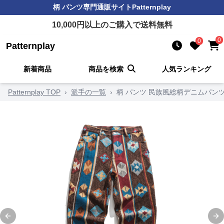
柄 パンツ
専門通販サイト
Patternplay
10,000
円以上のご購入で送料無料
0
0
Patternplay
新着商品
商品を検索
人気ランキング
Patternplay TOP
›
派手の一覧
›
柄 パンツ 民族風総柄デニムパン
Previous slide
Ne