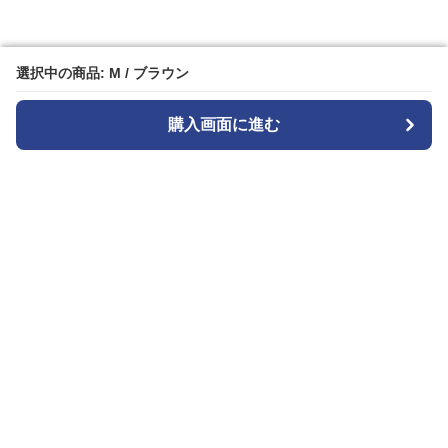
選択中の商品: M / ブラウン
選択中の商品: M / ブラウン
購入画面に進む
購入画面に進む
Patternplay
について
会社概要