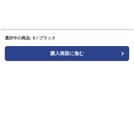
選択中の商品: S / ブラック
選択中の商品: S / ブラック
購入画面に進む
購入画面に進む
Patternplay
について