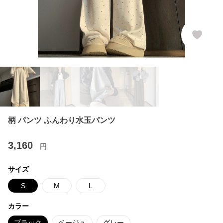
柄 パンツ ふんわり水玉パンツ
3,160
円
サイズ
S
M
L
カラー
ブラック
ベージュ
グレー