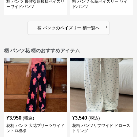
柄 パンツ 優雅な扇模様ペイズリ
柄 パンツ 伝統ペイズリー ワイ
ーワイドパンツ
ドパンツ
›
柄 パンツ
の
ペイズリー 柄
一覧へ
柄 パンツ花 柄のおすすめアイテム
¥
3,950
¥
3,540
(税込)
(税込)
花柄 パンツ 大花プリーツワイド
花柄 パンツリブワイド ドロース
レトロ模様
トリング