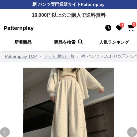
柄 パンツ
専門通販サイト
Patternplay
10,000
円以上のご購入で送料無料
0
0
Patternplay
新着商品
商品を検索
人気ランキング
Patternplay TOP
›
ドット 柄の一覧
›
柄 パンツ ふんわり水玉パン
Previous slide
Ne