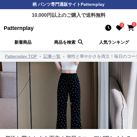
柄 パンツ
専門通販サイト
Patternplay
10,000
円以上のご購入で送料無料
0
0
Patternplay
新着商品
商品を検索
人気ランキング
Patternplay TOP
›
記事一覧
›
個性と華やかさを両立！毎日のコー