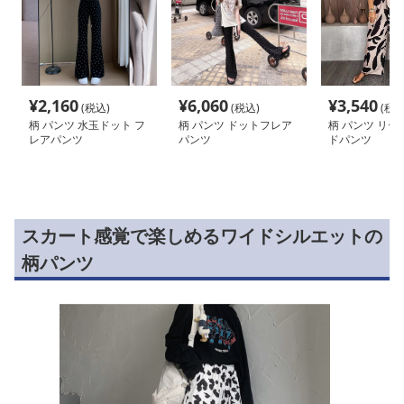
¥
2,160
¥
6,060
¥
3,540
(税込)
(税込)
(税込
柄 パンツ 水玉ドット フ
柄 パンツ ドットフレア
柄 パンツ リー
レアパンツ
パンツ
ドパンツ
スカート感覚で楽しめるワイドシルエットの
柄パンツ