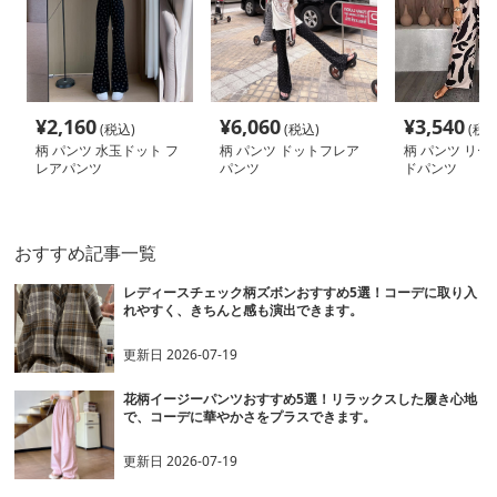
¥
2,160
¥
6,060
¥
3,540
(税込)
(税込)
(税込
柄 パンツ 水玉ドット フ
柄 パンツ ドットフレア
柄 パンツ リー
レアパンツ
パンツ
ドパンツ
おすすめ記事一覧
レディースチェック柄ズボンおすすめ5選！コーデに取り入
れやすく、きちんと感も演出できます。
更新日
2026-07-19
花柄イージーパンツおすすめ5選！リラックスした履き心地
で、コーデに華やかさをプラスできます。
更新日
2026-07-19