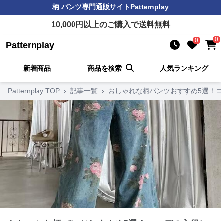
柄 パンツ
専門通販サイト
Patternplay
10,000
円以上のご購入で送料無料
0
0
Patternplay
新着商品
商品を検索
人気ランキング
Patternplay TOP
›
記事一覧
›
おしゃれな柄パンツおすすめ5選！