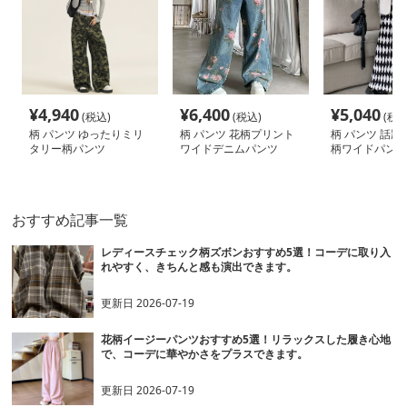
¥
4,940
¥
6,400
¥
5,040
(税込)
(税込)
(税込
柄 パンツ ゆったりミリ
柄 パンツ 花柄プリント
柄 パンツ 話題
タリー柄パンツ
ワイドデニムパンツ
柄ワイドパンツ
ウエストゆった
おすすめ記事一覧
レディースチェック柄ズボンおすすめ5選！コーデに取り入
れやすく、きちんと感も演出できます。
更新日
2026-07-19
花柄イージーパンツおすすめ5選！リラックスした履き心地
で、コーデに華やかさをプラスできます。
更新日
2026-07-19