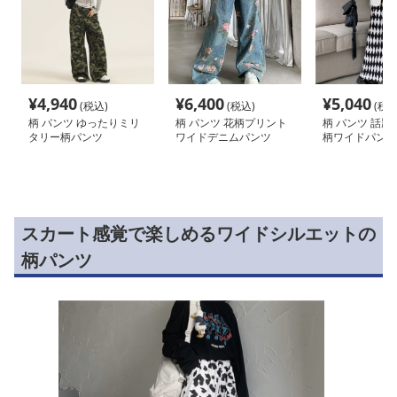
¥
4,940
¥
6,400
¥
5,040
(税込)
(税込)
(税込
柄 パンツ ゆったりミリ
柄 パンツ 花柄プリント
柄 パンツ 話題
タリー柄パンツ
ワイドデニムパンツ
柄ワイドパンツ
ウエストゆった
スカート感覚で楽しめるワイドシルエットの
柄パンツ