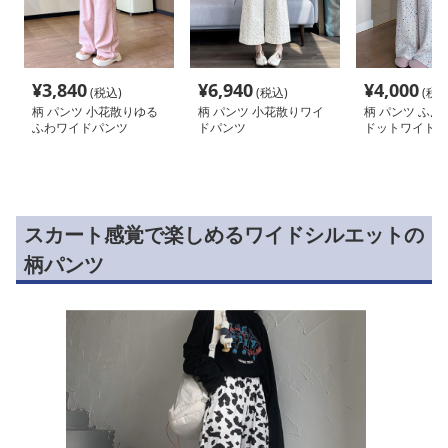
¥
3,840
¥
6,940
¥
4,000
(税込)
(税込)
(税込
柄 パンツ 小花散りゆる
柄 パンツ 小花散りワイ
柄 パンツ ふん
ふわワイドパンツ
ドパンツ
ドットワイドパ
スカート感覚で楽しめるワイドシルエットの
柄パンツ