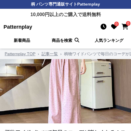
柄 パンツ
専門通販サイト
Patternplay
10,000
円以上のご購入で送料無料
0
0
Patternplay
新着商品
商品を検索
人気ランキング
Patternplay TOP
›
記事一覧
›
柄物ワイドパンツで毎日のコーデが