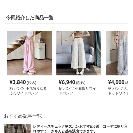
今回紹介した商品一覧
¥
3,840
¥
6,940
¥
4,000
(税込)
(税込)
(税込
柄 パンツ 小花散りゆる
柄 パンツ 小花散りワイ
柄 パンツ ふん
ふわワイドパンツ
ドパンツ
ドットワイドパ
おすすめ記事一覧
レディースチェック柄ズボンおすすめ5選！コーデに取り入
れやすく、きちんと感も演出できます。