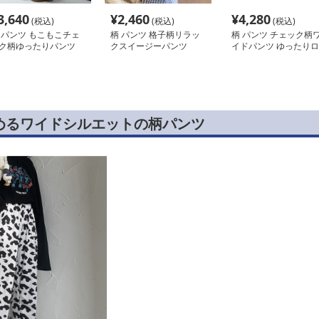
3,640
¥
2,460
¥
4,280
(税込)
(税込)
(税込)
 パンツ もこもこチェ
柄 パンツ 格子柄リラッ
柄 パンツ チェック柄
ク柄ゆったりパンツ
クスイージーパンツ
イドパンツ ゆったりロ
ング丈
めるワイドシルエットの柄パンツ