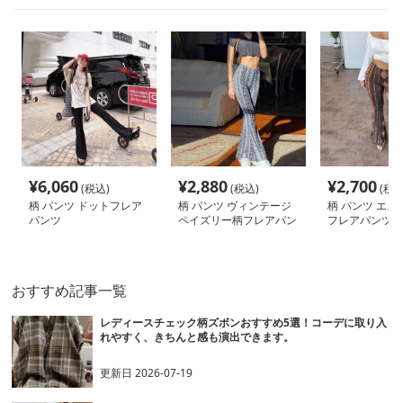
¥
6,060
¥
2,880
¥
2,700
(税込)
(税込)
(税込
柄 パンツ ドットフレア
柄 パンツ ヴィンテージ
柄 パンツ エス
パンツ
ペイズリー柄フレアパン
フレアパンツ柄
ツ
おすすめ記事一覧
レディースチェック柄ズボンおすすめ5選！コーデに取り入
れやすく、きちんと感も演出できます。
更新日
2026-07-19