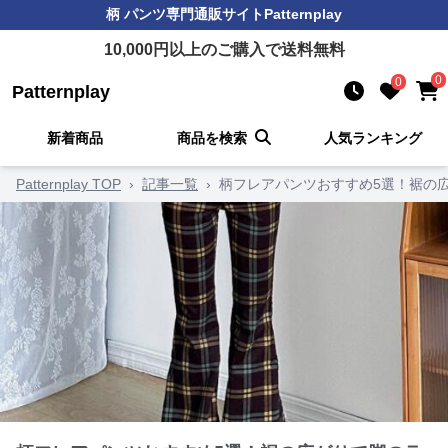
柄 パンツ
専門通販サイト
Patternplay
10,000
円以上のご購入で送料無料
0
0
Patternplay
新着商品
商品を検索
人気ランキング
Patternplay TOP
›
記事一覧
›
柄フレアパンツおすすめ5選！裾の