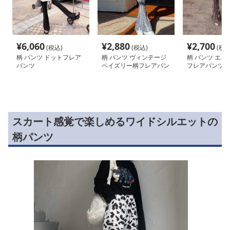
¥
6,060
¥
2,880
¥
2,700
(税込)
(税込)
(税込
柄 パンツ ドットフレア
柄 パンツ ヴィンテージ
柄 パンツ エス
パンツ
ペイズリー柄フレアパン
フレアパンツ柄
ツ
スカート感覚で楽しめるワイドシルエットの
柄パンツ