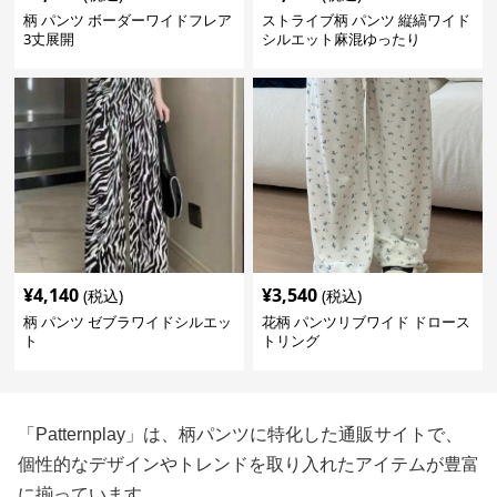
柄 パンツ ボーダーワイドフレア
ストライブ柄 パンツ 縦縞ワイド
3丈展開
シルエット麻混ゆったり
¥
4,140
¥
3,540
(税込)
(税込)
柄 パンツ ゼブラワイドシルエッ
花柄 パンツリブワイド ドロース
ト
トリング
「Patternplay」は、柄パンツに特化した通販サイトで、
個性的なデザインやトレンドを取り入れたアイテムが豊富
に揃っています。