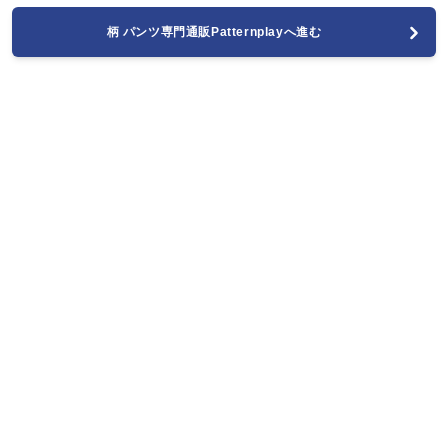
柄 パンツ専門通販Patternplayへ進む