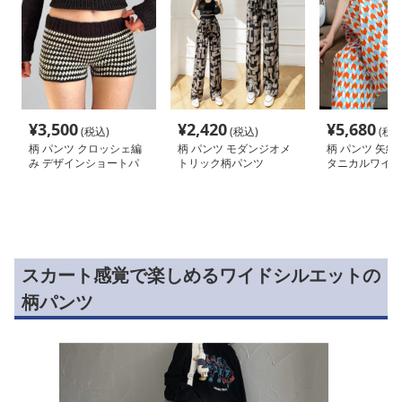
¥
3,500
¥
2,420
¥
5,680
(税込)
(税込)
(税込
柄 パンツ クロッシェ編
柄 パンツ モダンジオメ
柄 パンツ 矢絣
み デザインショートパ
トリック柄パンツ
タニカルワイド
ンツ
スカート感覚で楽しめるワイドシルエットの
柄パンツ