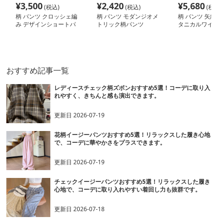
¥
3,500
¥
2,420
¥
5,680
(税込)
(税込)
(税込
柄 パンツ クロッシェ編
柄 パンツ モダンジオメ
柄 パンツ 矢絣
み デザインショートパ
トリック柄パンツ
タニカルワイド
ンツ
おすすめ記事一覧
レディースチェック柄ズボンおすすめ5選！コーデに取り入
れやすく、きちんと感も演出できます。
更新日
2026-07-19
花柄イージーパンツおすすめ5選！リラックスした履き心地
で、コーデに華やかさをプラスできます。
更新日
2026-07-19
チェックイージーパンツおすすめ5選！リラックスした履き
心地で、コーデに取り入れやすい着回し力も抜群です。
更新日
2026-07-18