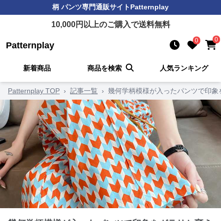
柄 パンツ
専門通販サイト
Patternplay
10,000
円以上のご購入で送料無料
0
0
Patternplay
新着商品
商品を検索
人気ランキング
Patternplay TOP
›
記事一覧
›
幾何学柄模様が入ったパンツで印象