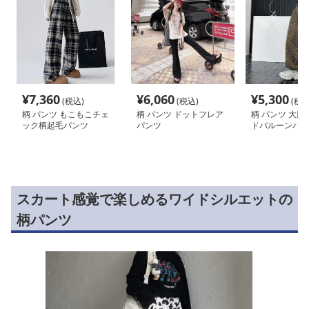
¥
7,360
¥
6,060
¥
5,300
(税込)
(税込)
(税込
柄 パンツ もこもこチェ
柄 パンツ ドットフレア
柄 パンツ 大胆
ック柄起毛パンツ
パンツ
ドバルーンパン
スカート感覚で楽しめるワイドシルエットの
柄パンツ