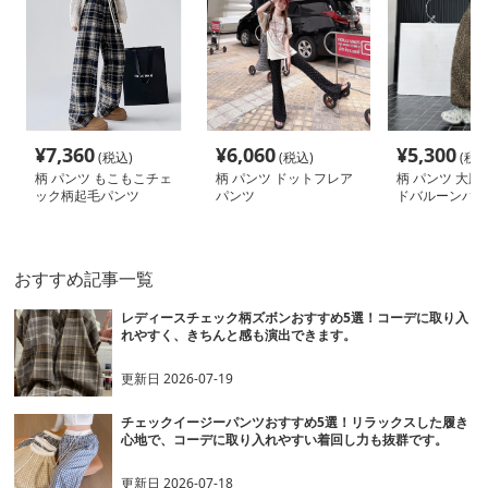
¥
7,360
¥
6,060
¥
5,300
(税込)
(税込)
(税込
柄 パンツ もこもこチェ
柄 パンツ ドットフレア
柄 パンツ 大胆
ック柄起毛パンツ
パンツ
ドバルーンパン
おすすめ記事一覧
レディースチェック柄ズボンおすすめ5選！コーデに取り入
れやすく、きちんと感も演出できます。
更新日
2026-07-19
チェックイージーパンツおすすめ5選！リラックスした履き
心地で、コーデに取り入れやすい着回し力も抜群です。
更新日
2026-07-18