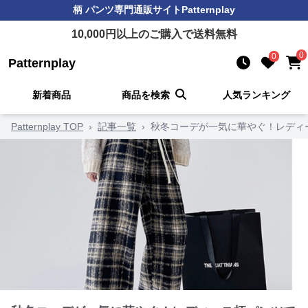
柄 パンツ
専門通販サイト
Patternplay
10,000
円以上のご購入で送料無料
0
0
Patternplay
新着商品
商品を検索
人気ランキング
Patternplay TOP
›
記事一覧
›
秋冬コーデが一気に華やぐ！レディ