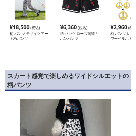
¥
18,500
¥
6,360
¥
2,960
(税込)
(税込)
(税込
柄 パンツ モザイクアー
柄 パンツ ローズ刺繍 リ
柄 パンツ レト
ト柄パンツ
ボンパンツ
ワーベルボトム
スカート感覚で楽しめるワイドシルエットの
柄パンツ