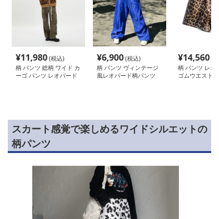
¥
11,980
¥
6,900
¥
14,560
(税込)
(税込)
(税
柄 パンツ 総柄 ワイド カ
柄 パンツ ヴィンテージ
柄 パンツ レオ
ーゴ パンツ レオパード
風レオパード柄パンツ
ゴムウエストシ
ンツ
スカート感覚で楽しめるワイドシルエットの
柄パンツ