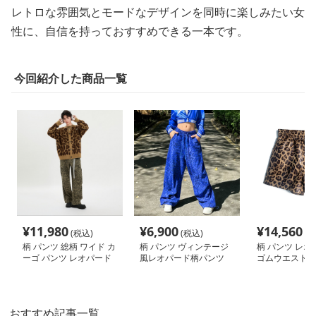
レトロな雰囲気とモードなデザインを同時に楽しみたい女
性に、自信を持っておすすめできる一本です。
今回紹介した商品一覧
¥
11,980
¥
6,900
¥
14,560
(税込)
(税込)
(税
柄 パンツ 総柄 ワイド カ
柄 パンツ ヴィンテージ
柄 パンツ レオ
ーゴ パンツ レオパード
風レオパード柄パンツ
ゴムウエストシ
ンツ
おすすめ記事一覧