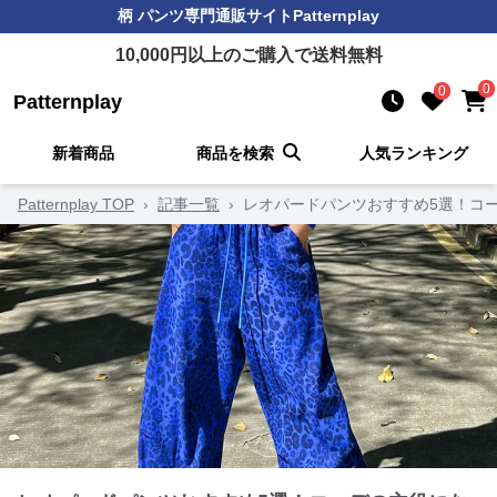
柄 パンツ
専門通販サイト
Patternplay
10,000
円以上のご購入で送料無料
0
0
Patternplay
新着商品
商品を検索
人気ランキング
Patternplay TOP
›
記事一覧
›
レオパードパンツおすすめ5選！コ