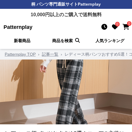
柄 パンツ
専門通販サイト
Patternplay
10,000
円以上のご購入で送料無料
0
0
Patternplay
新着商品
商品を検索
人気ランキング
Patternplay TOP
›
記事一覧
›
レディース柄パンツおすすめ5選！