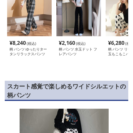
¥
8,240
¥
2,160
¥
6,280
(税込)
(税込)
(税込
柄 パンツ ゆったりター
柄 パンツ 水玉ドット フ
柄 パンツ リラ
タンリラックスパンツ
レアパンツ
玉もこもこパジ
ツ
スカート感覚で楽しめるワイドシルエットの
柄パンツ