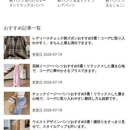
柄 パンツ ゆったりター
柄 パンツ 水玉ドット フ
柄 パンツ リラ
タンリラックスパンツ
レアパンツ
玉もこもこパジ
ツ
おすすめ記事一覧
レディースチェック柄ズボンおすすめ5選！コーデに取り入
れやすく、きちんと感も演出できます。
更新日
2026-07-19
花柄イージーパンツおすすめ5選！リラックスした履き心地
で、コーデに華やかさをプラスできます。
更新日
2026-07-19
チェックイージーパンツおすすめ5選！リラックスした履き
心地で、コーデに取り入れやすい着回し力も抜群です。
更新日
2026-07-18
ウエストデザインパンツおすすめ5選！腰回りをすっきり見
せて、スタイルアップも叶います。